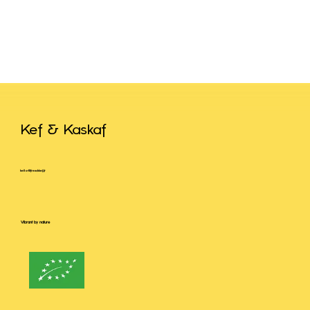
Kef & Kaskaf
hello@frenchkef.fr
Vibrant by nature