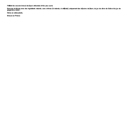
Pétillant de cascara brassé de façon artisanale et très peu sucré.
Brassée et infusée avec des ingrédients naturels, sans arômes (ni naturels, ni artificiels), uniquement des infusions de fleurs, du jus de citron de Sicile et du jus de
gingembre, basta !
Riche en antioxydants.
Brassé en France