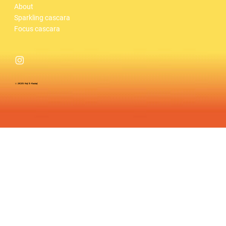
About
Sparkling cascara
Focus cascara
© 2025 Kef & Kaskaf